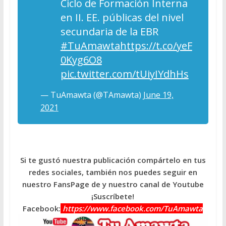
Ciclo de Formación Interna
en II. EE. públicas del nivel
secundaria de la EBR
#TuAmawta
https://t.co/yeF
0Kyg6O8
pic.twitter.com/tUiyIYdhHs
— TuAmawta (@TAmawta)
June 19,
2021
Si te gustó nuestra publicación compártelo en tus
redes sociales, también nos puedes seguir en
nuestro FansPage de y nuestro canal de Youtube
¡Suscríbete!
Facebook:
https://www.facebook.com/TuAmawta