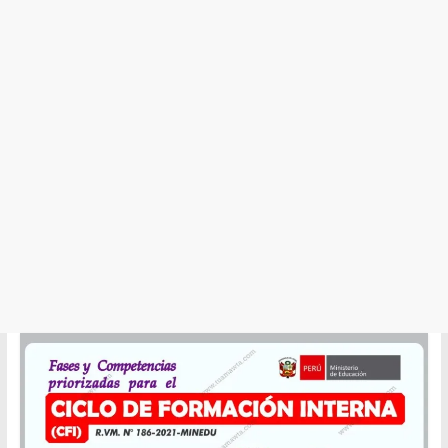
y
Cultura