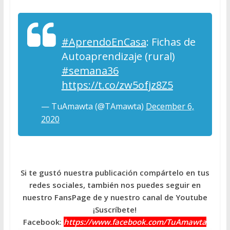
#AprendoEnCasa
: Fichas de
Autoaprendizaje (rural)
#semana36
https://t.co/zw5ofjz8Z5
— TuAmawta (@TAmawta)
December 6,
2020
Si te gustó nuestra publicación compártelo en tus
redes sociales, también nos puedes seguir en
nuestro FansPage de y nuestro canal de Youtube
¡Suscríbete!
Facebook:
https://www.facebook.com/TuAmawta