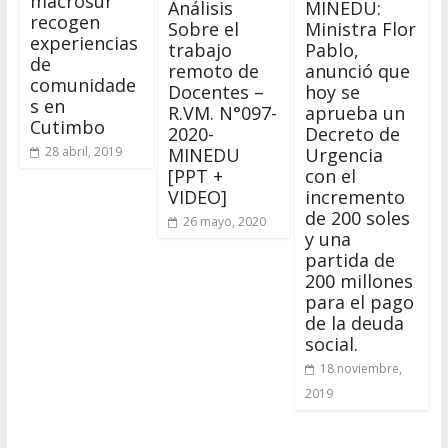
macrosur
Análisis
MINEDU:
recogen
Sobre el
Ministra Flor
experiencias
trabajo
Pablo,
de
remoto de
anunció que
comunidade
Docentes –
hoy se
s en
R.VM. N°097-
aprueba un
Cutimbo
2020-
Decreto de
MINEDU
Urgencia
28 abril, 2019
[PPT +
con el
VIDEO]
incremento
de 200 soles
26 mayo, 2020
y una
partida de
200 millones
para el pago
de la deuda
social.
18 noviembre,
2019