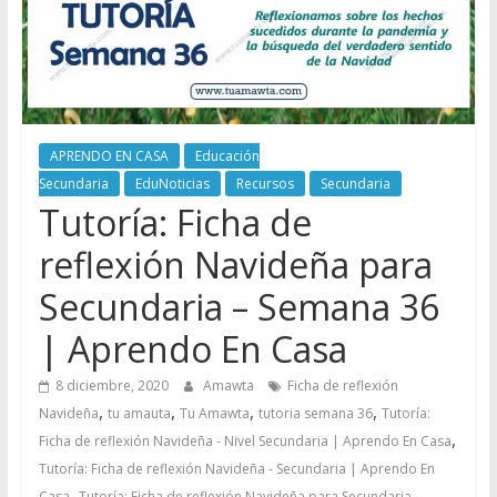
APRENDO EN CASA
Educación
Secundaria
EduNoticias
Recursos
Secundaria
Tutoría: Ficha de
reflexión Navideña para
Secundaria – Semana 36
| Aprendo En Casa
8 diciembre, 2020
Amawta
Ficha de reflexión
,
,
,
,
Navideña
tu amauta
Tu Amawta
tutoria semana 36
Tutoría:
,
Ficha de reflexión Navideña - Nivel Secundaria | Aprendo En Casa
Tutoría: Ficha de reflexión Navideña - Secundaria | Aprendo En
,
Casa
Tutoría: Ficha de reflexión Navideña para Secundaria -