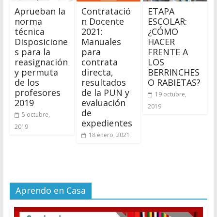
Aprueban la
Contratació
ETAPA
norma
n Docente
ESCOLAR:
técnica
2021:
¿CÓMO
Disposicione
Manuales
HACER
s para la
para
FRENTE A
reasignación
contrata
LOS
y permuta
directa,
BERRINCHES
de los
resultados
O RABIETAS?
profesores
de la PUN y
19 octubre,
2019
evaluación
2019
de
5 octubre,
expedientes
2019
18 enero, 2021
Aprendo en Casa