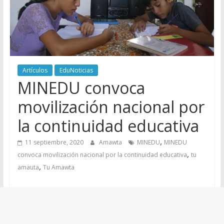
Artículos
EduNoticias
MINEDU convoca
movilización nacional por
la continuidad educativa
,
11 septiembre, 2020
Amawta
MINEDU
MINEDU
,
convoca movilización nacional por la continuidad educativa
tu
,
amauta
Tu Amawta