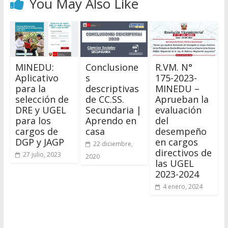
You May Also Like
MINEDU:
Conclusione
R.VM. N°
Aplicativo
s
175-2023-
para la
descriptivas
MINEDU –
selección de
de CC.SS.
Aprueban la
DRE y UGEL
Secundaria |
evaluación
para los
Aprendo en
del
cargos de
casa
desempeño
DGP y JAGP
en cargos
22 diciembre,
directivos de
27 julio, 2023
2020
las UGEL
2023-2024
4 enero, 2024