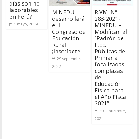
días son no
laborables
MINEDU
R.VM. N°
en Perú?
desarrollará
283-2021-
el II
MINEDU –
1 mayo, 2019
Congreso de
Modifican el
Educación
“Padrón de
Rural
II.EE.
¡Inscríbete!
Públicas de
Primaria
29 septiembre,
focalizadas
2022
con plazas
de
Educación
Física para
el Año Fiscal
2021”
30 septiembre,
2021