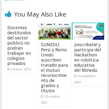
You May Also Like
Docentes
destituidos
del sector
público no
SUNEDU:
¡Inscríbete! y
podrán
Perú y Reino
participa del
trabajar en
Unido
Hackathon
colegios
suscriben
en robótica
privados
tratado para
educativa
el mutuo
del Minedu
5 marzo, 2019
reconocimie
9 noviembre,
nto de
2022
grados y
títulos
26 octubre,
2021