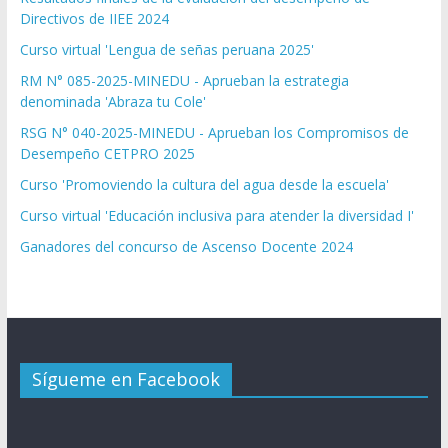
Directivos de IIEE 2024
Curso virtual 'Lengua de señas peruana 2025'
RM N° 085-2025-MINEDU - Aprueban la estrategia
denominada 'Abraza tu Cole'
RSG N° 040-2025-MINEDU - Aprueban los Compromisos de
Desempeño CETPRO 2025
Curso 'Promoviendo la cultura del agua desde la escuela'
Curso virtual 'Educación inclusiva para atender la diversidad I'
Ganadores del concurso de Ascenso Docente 2024
Sígueme en Facebook