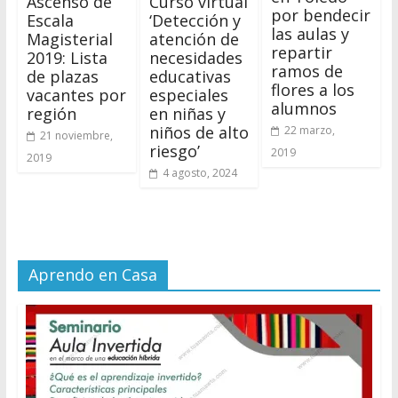
Ascenso de
Curso virtual
por bendecir
Escala
‘Detección y
las aulas y
Magisterial
atención de
repartir
2019: Lista
necesidades
ramos de
de plazas
educativas
flores a los
vacantes por
especiales
alumnos
región
en niñas y
niños de alto
22 marzo,
21 noviembre,
riesgo’
2019
2019
4 agosto, 2024
Aprendo en Casa