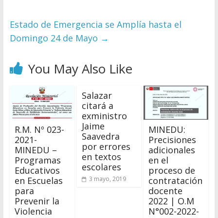
Estado de Emergencia se Amplía hasta el
Domingo 24 de Mayo
→
You May Also Like
Salazar
citará a
exministro
Jaime
R.M. Nº 023-
MINEDU:
Saavedra
2021-
Precisiones
por errores
MINEDU –
adicionales
en textos
Programas
en el
escolares
Educativos
proceso de
en Escuelas
contratación
3 mayo, 2019
para
docente
Prevenir la
2022 | O.M
Violencia
N°002-2022-