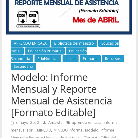
APRENDO EN CASA
Biblioteca del maestro
Educación
Inicial
Educación Primaria
Educación
Secundaria
EduNoticias
Inicial
Primaria
Recursos
Secundaria
Modelo: Informe
Mensual y Reporte
Mensual de Asistencia
[Formato Editable]
,
8 mayo, 2020
Amawta
aprendo en casa
informe
,
,
,
mensual abril
MINEDU
MINEDU Informe
Modelo: Informe
,
Mensual y Reporte Mensual de Asistencia [Formato Editable]