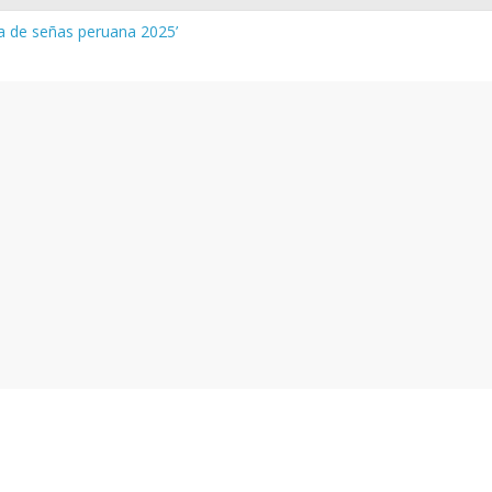
ua de señas peruana 2025’
 y vocabulario del Quechua Norteño
NEDU – Aprueban padrones de los Institutos y Escuelas de Educaci
NEDU – Disponen la aplicación de instrumentos a directivos que n
de la evaluación del desempeño de Directivos de IIEE 2024