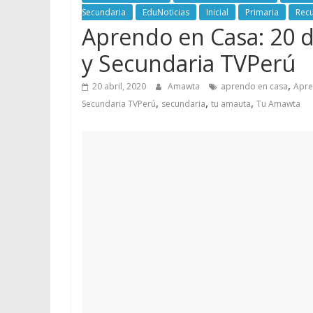
Secundaria
EduNoticias
Inicial
Primaria
Rec
Aprendo en Casa: 20 de
y Secundaria TVPerú
,
20 abril, 2020
Amawta
aprendo en casa
Apre
,
,
,
Secundaria TVPerú
secundaria
tu amauta
Tu Amawta