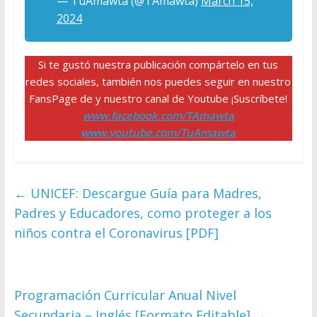
— TuAmawta (@TAmawta)
March 15,
2024
Si te gustó nuestra publicación compártelo en tus
redes sociales, también nos puedes seguir en nuestro
FansPage de y nuestro canal de Youtube ¡Suscríbete!
www.facebook.com/TAmawta
www.youtube.com/TuAmawta
←
UNICEF: Descargue Guía para Madres,
Padres y Educadores, como proteger a los
niños contra el Coronavirus [PDF]
Programación Curricular Anual Nivel
Secundaria – Inglés [Formato Editable]
→