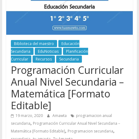
Biblioteca del maestro
Educación
Secundaria
EduNoticias
Planificación
Curricular
Recursos
Secundaria
Programación Curricular
Anual Nivel Secundaria –
Matemática [Formato
Editable]
19 marzo, 2020
Amawta
programacion anual
,
secundaria
Programación Curricular Anual Nivel Secundaria –
,
,
Matemática [Formato Editable]
Programacion secundaria
,
,
secundaria
tu amauta
Tu Amawta