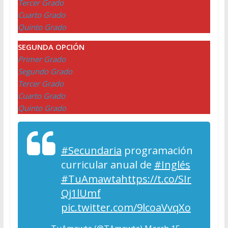
Tercer Grado
Cuarto Grado
Quinto Grado
SEGUNDA OPCIÓN
Primer Grado
Segundo Grado
Tercer Grado
Cuarto Grado
Quinto Grado
#Secundaria
programación
curricular anual de
#Inglés
#TuAmawta
https://t.co/SIr
Qj1lUmf
pic.twitter.com/9lcoaVvqXo