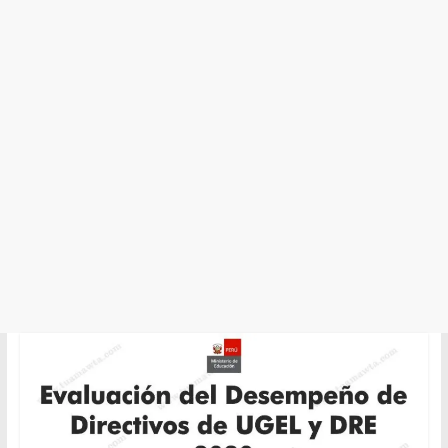
y
Cultura