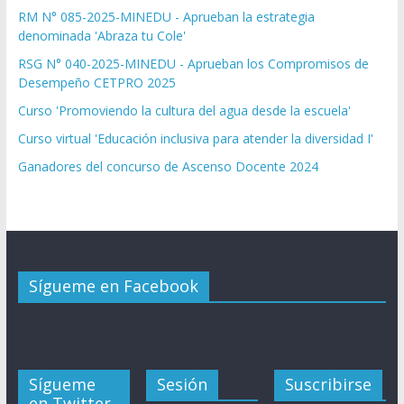
RM N° 085-2025-MINEDU - Aprueban la estrategia
denominada 'Abraza tu Cole'
RSG N° 040-2025-MINEDU - Aprueban los Compromisos de
Desempeño CETPRO 2025
Curso 'Promoviendo la cultura del agua desde la escuela'
Curso virtual 'Educación inclusiva para atender la diversidad I'
Ganadores del concurso de Ascenso Docente 2024
Sígueme en Facebook
Sígueme
Sesión
Suscribirse
en Twitter