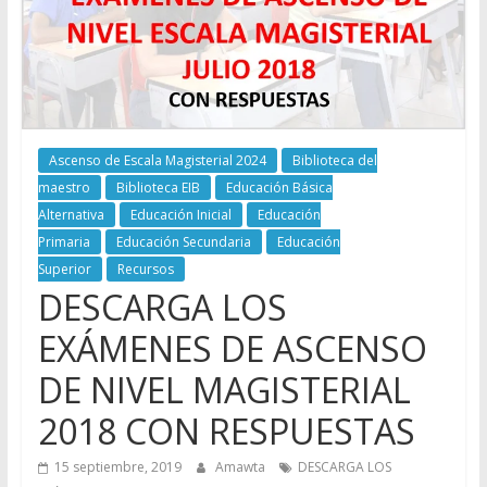
Ascenso de Escala Magisterial 2024
Biblioteca del
maestro
Biblioteca EIB
Educación Básica
Alternativa
Educación Inicial
Educación
Primaria
Educación Secundaria
Educación
Superior
Recursos
DESCARGA LOS
EXÁMENES DE ASCENSO
DE NIVEL MAGISTERIAL
2018 CON RESPUESTAS
15 septiembre, 2019
Amawta
DESCARGA LOS