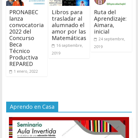
PRONABEC
Libros para
Ruta del
lanza
trasladar al
Aprendizaje:
convocatoria
alumnado el
Aimara,
2022 del
amor por las
inicial
Concurso
Matemáticas
24 septiembre,
Beca
16 septiembre,
2019
Técnico
2019
Productiva
REPARED
1 enero, 2022
Aprendo en Casa