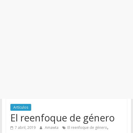
y
Cultura
Artículos
El reenfoque de género
,
7 abril, 2019
Amawta
El reenfoque de género