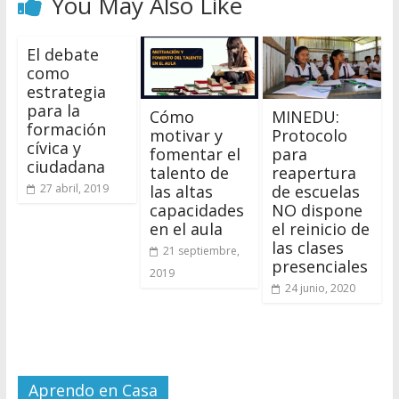
You May Also Like
El debate
como
estrategia
para la
Cómo
MINEDU:
formación
motivar y
Protocolo
cívica y
fomentar el
para
ciudadana
talento de
reapertura
las altas
de escuelas
27 abril, 2019
capacidades
NO dispone
en el aula
el reinicio de
las clases
21 septiembre,
presenciales
2019
24 junio, 2020
Aprendo en Casa