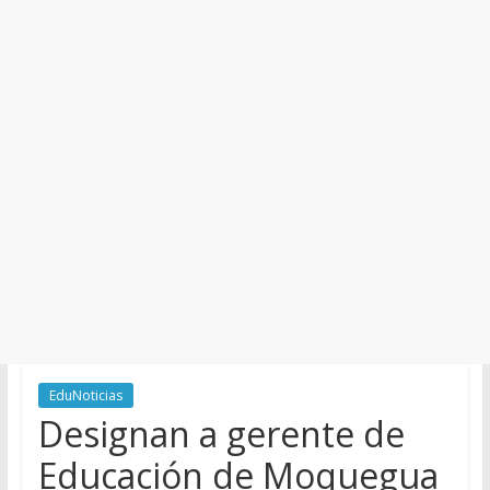
y
Cultura
EduNoticias
Designan a gerente de
Educación de Moquegua