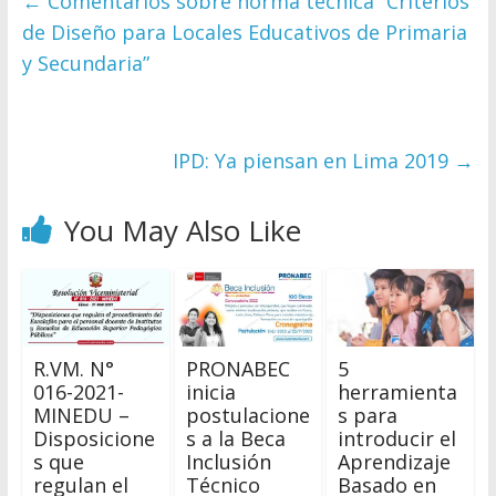
←
Comentarios sobre norma técnica “Criterios
de Diseño para Locales Educativos de Primaria
y Secundaria”
IPD: Ya piensan en Lima 2019
→
You May Also Like
R.VM. N°
PRONABEC
5
016-2021-
inicia
herramienta
MINEDU –
postulacione
s para
Disposicione
s a la Beca
introducir el
s que
Inclusión
Aprendizaje
regulan el
Técnico
Basado en