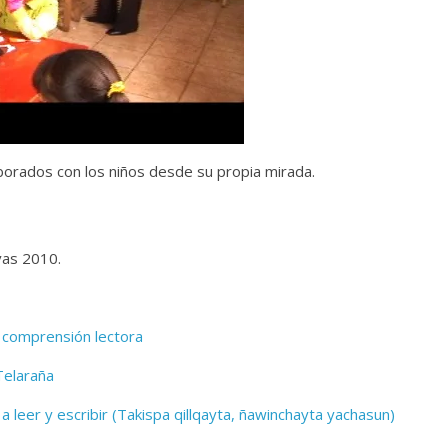
borados con los niños desde su propia mirada.
vas 2010.
 comprensión lectora
Telaraña
leer y escribir (Takispa qillqayta, ñawinchayta yachasun)