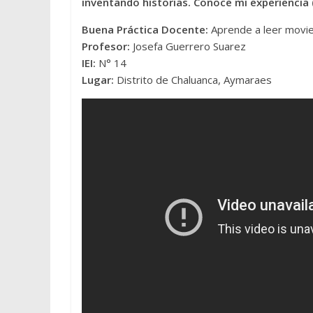
inventando historias. Conoce mi experiencia 
Buena Práctica Docente:
Aprende a leer movie
Profesor:
Josefa Guerrero Suarez
IEI:
N° 14
Lugar:
Distrito de Chaluanca, Aymaraes