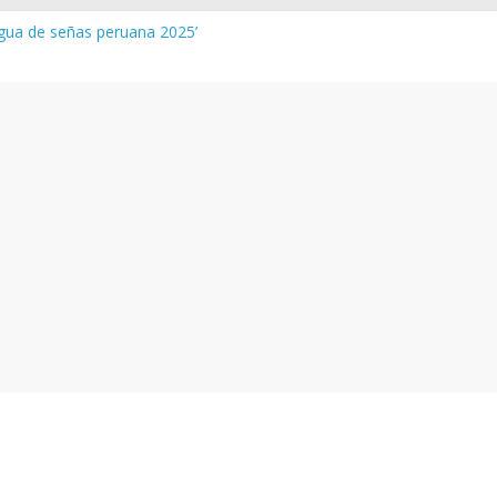
ngua de señas peruana 2025’
ura y vocabulario del Quechua Norteño
MINEDU – Aprueban padrones de los Institutos y Escuelas de Educa
MINEDU – Disponen la aplicación de instrumentos a directivos que
s de la evaluación del desempeño de Directivos de IIEE 2024