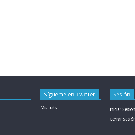
Sígueme en Twitter
Sesión
Mis tuits
Iniciar Sesió
Cerrar Sesió