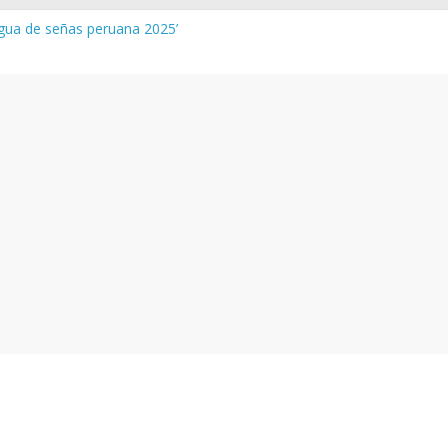
ngua de señas peruana 2025’
ura y vocabulario del Quechua Norteño
MINEDU – Aprueban padrones de los Institutos y Escuelas de Educa
MINEDU – Disponen la aplicación de instrumentos a directivos que
s de la evaluación del desempeño de Directivos de IIEE 2024