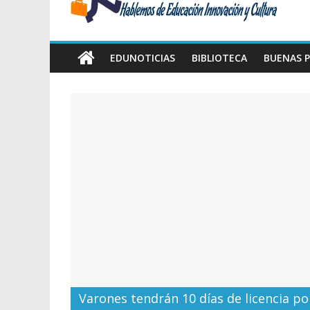
Amawta
Hablemos
de
EDUNOTICIAS
BIBLIOTECA
BUENAS P
Educación,
Innovación
y
Cultura
Varones tendrán 10 días de licencia p