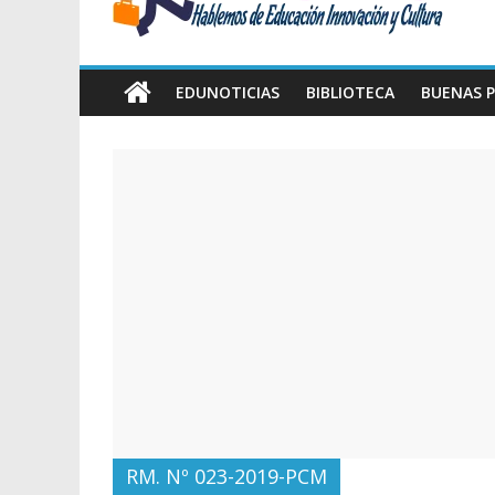
Amawta
Hablemos
de
EDUNOTICIAS
BIBLIOTECA
BUENAS P
Educación,
Innovación
y
Cultura
RM. Nº 023-2019-PCM