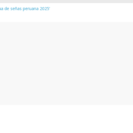
gua de señas peruana 2025’
a y vocabulario del Quechua Norteño
INEDU – Aprueban padrones de los Institutos y Escuelas de Educaci
INEDU – Disponen la aplicación de instrumentos a directivos que n
 de la evaluación del desempeño de Directivos de IIEE 2024