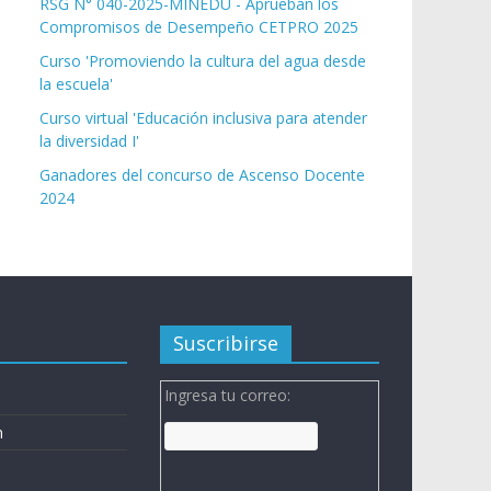
RSG N° 040-2025-MINEDU - Aprueban los
Compromisos de Desempeño CETPRO 2025
Curso 'Promoviendo la cultura del agua desde
la escuela'
Curso virtual 'Educación inclusiva para atender
la diversidad I'
Ganadores del concurso de Ascenso Docente
2024
Suscribirse
Ingresa tu correo:
n
n