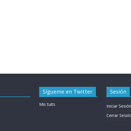
Sígueme en Twitter
Sesión
Mis tuits
Iniciar Sesió
Cerrar Sesió