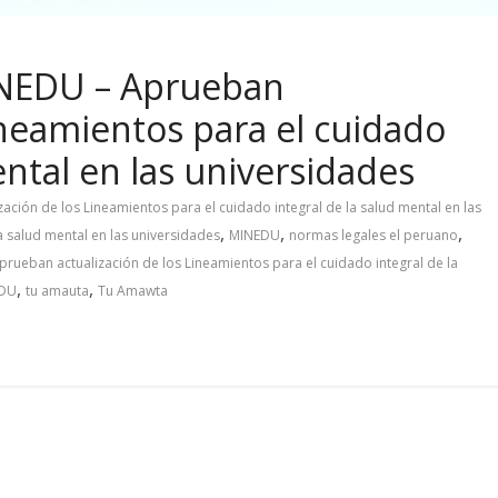
INEDU – Aprueban
ineamientos para el cuidado
ental en las universidades
ación de los Lineamientos para el cuidado integral de la salud mental en las
,
,
,
a salud mental en las universidades
MINEDU
normas legales el peruano
rueban actualización de los Lineamientos para el cuidado integral de la
,
,
EDU
tu amauta
Tu Amawta