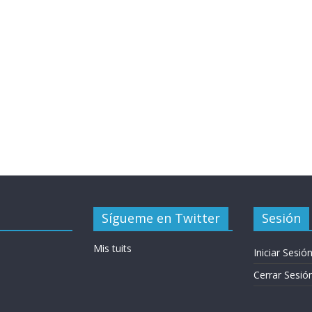
Sígueme en Twitter
Sesión
Mis tuits
Iniciar Sesió
Cerrar Sesió