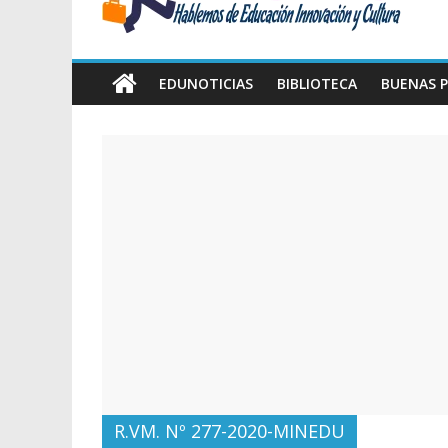
Amawta
Hablemos
de
EDUNOTICIAS
BIBLIOTECA
BUENAS P
Educación,
Innovación
y
Cultura
R.VM. Nº 277-2020-MINEDU