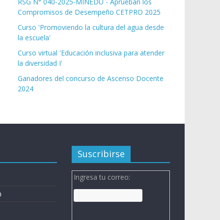
RSG N° 040-2025-MINEDU - Aprueban los
Compromisos de Desempeño CETPRO 2025
Curso 'Promoviendo la cultura del agua desde
la escuela'
Curso virtual 'Educación inclusiva para atender
la diversidad I'
Ganadores del concurso de Ascenso Docente
2024
Suscribirse
Ingresa tu correo:
n
n