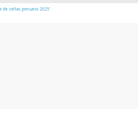
ua de señas peruana 2025’
 y vocabulario del Quechua Norteño
NEDU – Aprueban padrones de los Institutos y Escuelas de Educaci
NEDU – Disponen la aplicación de instrumentos a directivos que n
de la evaluación del desempeño de Directivos de IIEE 2024