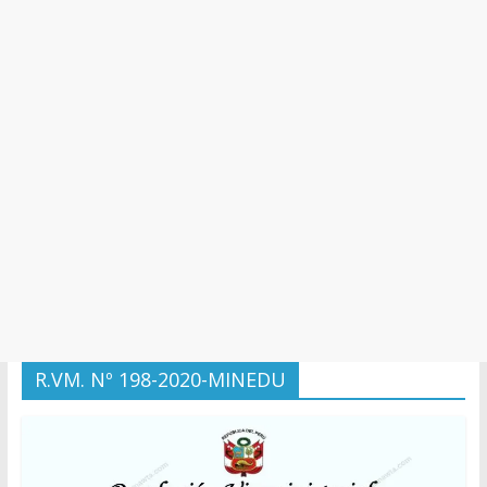
y
Cultura
R.VM. Nº 198-2020-MINEDU