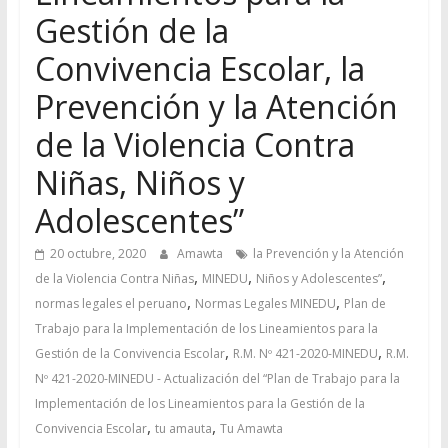
Gestión de la
Convivencia Escolar, la
Prevención y la Atención
de la Violencia Contra
Niñas, Niños y
Adolescentes”
20 octubre, 2020
Amawta
la Prevención y la Atención
,
,
,
de la Violencia Contra Niñas
MINEDU
Niños y Adolescentes”
,
,
normas legales el peruano
Normas Legales MINEDU
Plan de
Trabajo para la Implementación de los Lineamientos para la
,
,
Gestión de la Convivencia Escolar
R.M. Nº 421-2020-MINEDU
R.M.
Nº 421-2020-MINEDU - Actualización del “Plan de Trabajo para la
Implementación de los Lineamientos para la Gestión de la
,
,
Convivencia Escolar
tu amauta
Tu Amawta