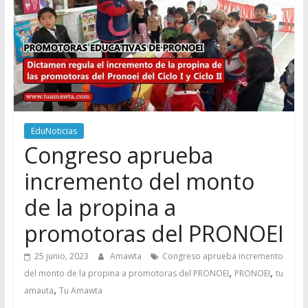
EduNoticias
Congreso aprueba
incremento del monto
de la propina a
promotoras del PRONOEI
25 junio, 2023
Amawta
Congreso aprueba incremento
,
,
del monto de la propina a promotoras del PRONOEI
PRONOEI
tu
,
amauta
Tu Amawta