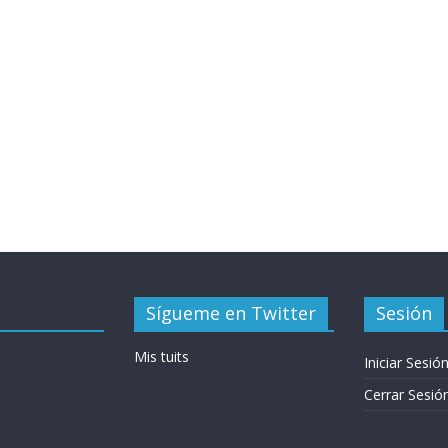
Sígueme en Twitter
Sesión
Mis tuits
Iniciar Sesió
Cerrar Sesió