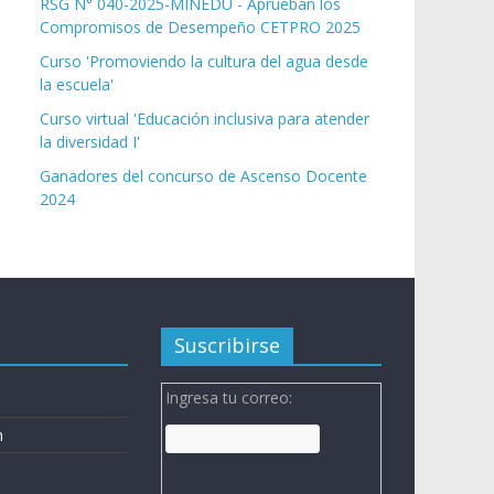
RSG N° 040-2025-MINEDU - Aprueban los
Compromisos de Desempeño CETPRO 2025
Curso 'Promoviendo la cultura del agua desde
la escuela'
Curso virtual 'Educación inclusiva para atender
la diversidad I'
Ganadores del concurso de Ascenso Docente
2024
Suscribirse
Ingresa tu correo:
n
n