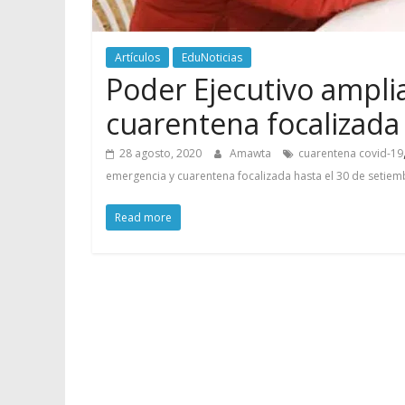
Artículos
EduNoticias
Poder Ejecutivo ampli
cuarentena focalizada
28 agosto, 2020
Amawta
cuarentena covid-19
emergencia y cuarentena focalizada hasta el 30 de setiem
Read more