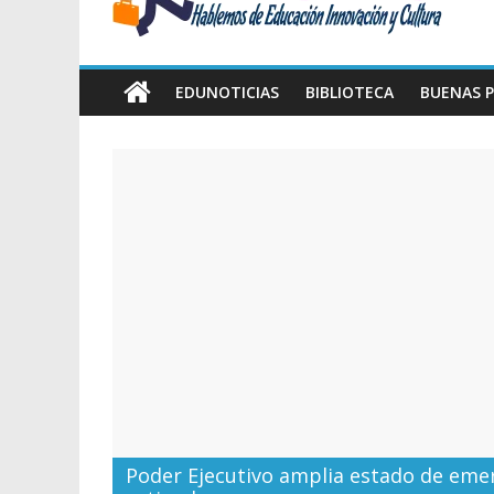
Amawta
Hablemos
de
EDUNOTICIAS
BIBLIOTECA
BUENAS P
Educación,
Innovación
y
Cultura
Poder Ejecutivo amplia estado de emer