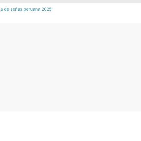
gua de señas peruana 2025’
a y vocabulario del Quechua Norteño
NEDU – Aprueban padrones de los Institutos y Escuelas de Educaci
NEDU – Disponen la aplicación de instrumentos a directivos que n
de la evaluación del desempeño de Directivos de IIEE 2024