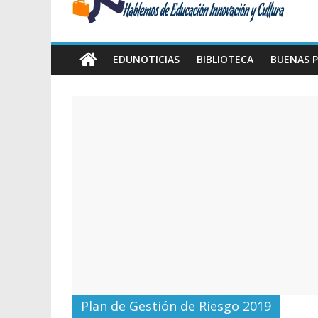
Amawta
Hablemos
de
EDUNOTICIAS
BIBLIOTECA
BUENAS P
Educación,
Innovación
y
Cultura
Plan de Gestión de Riesgo 2019