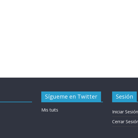
Sígueme en Twitter
Sesión
Mis tuits
Iniciar Sesió
Cerrar Sesió