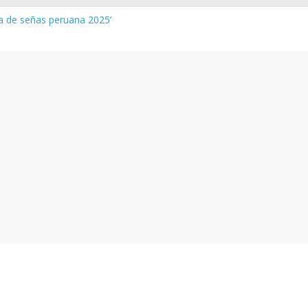
ua de señas peruana 2025’
 y vocabulario del Quechua Norteño
NEDU – Aprueban padrones de los Institutos y Escuelas de Educaci
NEDU – Disponen la aplicación de instrumentos a directivos que n
de la evaluación del desempeño de Directivos de IIEE 2024