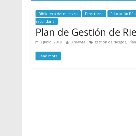
Biblioteca del maestro
Directores
Educación Bási
Secundaria
Plan de Gestión de Ri
,
3 junio, 2019
Amawta
gestión de riesgos
Plan
Read more