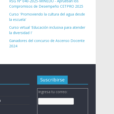
RSG N° 040-2025-MINEDU - Aprueban los
Compromisos de Desempeño CETPRO 2025
Curso 'Promoviendo la cultura del agua desde
la escuela'
Curso virtual 'Educación inclusiva para atender
la diversidad I'
Ganadores del concurso de Ascenso Docente
2024
Suscribirse
Ingresa tu correo:
n
n