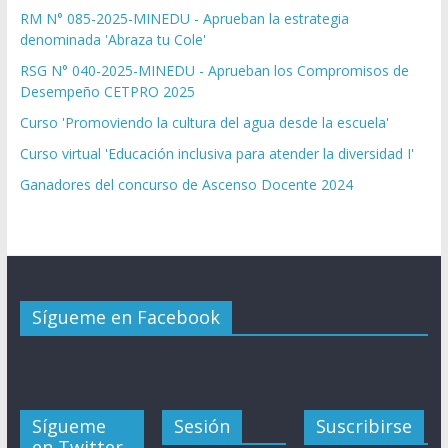
RM N° 085-2025-MINEDU - Aprueban la estrategia
denominada 'Abraza tu Cole'
RSG N° 040-2025-MINEDU - Aprueban los Compromisos de
Desempeño CETPRO 2025
Curso 'Promoviendo la cultura del agua desde la escuela'
Curso virtual 'Educación inclusiva para atender la diversidad I'
Ganadores del concurso de Ascenso Docente 2024
Sígueme en Facebook
Sígueme
Sesión
Suscribirse
en Twitter