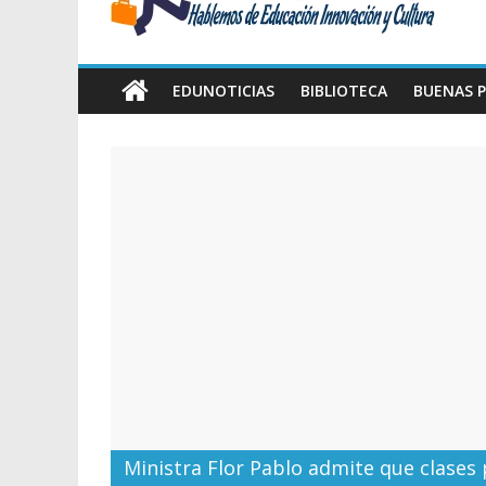
Amawta
Hablemos
de
EDUNOTICIAS
BIBLIOTECA
BUENAS P
Educación,
Innovación
y
Cultura
Ministra Flor Pablo admite que clases