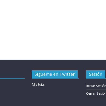
Sígueme en Twitter
Sesión
Mis tuits
Iniciar Sesió
Cerrar Sesió