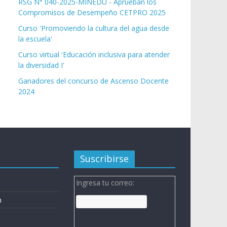
RSG N° 040-2025-MINEDU - Aprueban los
Compromisos de Desempeño CETPRO 2025
Curso 'Promoviendo la cultura del agua desde
la escuela'
Curso virtual 'Educación inclusiva para atender
la diversidad I'
Ganadores del concurso de Ascenso Docente
2024
Suscribirse
Ingresa tu correo:
n
n