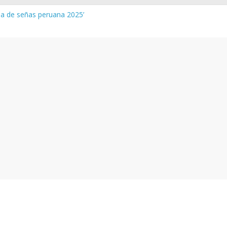
gua de señas peruana 2025’
a y vocabulario del Quechua Norteño
NEDU – Aprueban padrones de los Institutos y Escuelas de Educaci
NEDU – Disponen la aplicación de instrumentos a directivos que n
de la evaluación del desempeño de Directivos de IIEE 2024