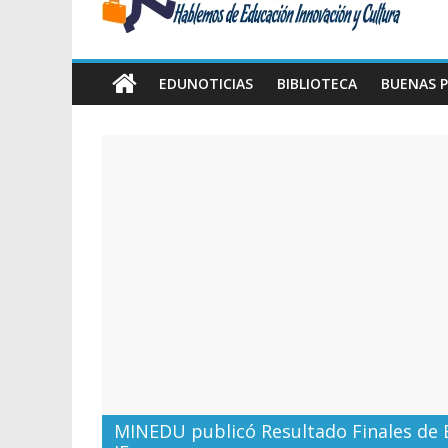
Amawta
Hablemos
de
EDUNOTICIAS
BIBLIOTECA
BUENAS P
Educación,
Innovación
y
Cultura
MINEDU publicó Resultado Finales de 