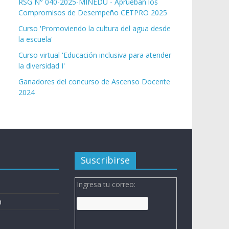
RSG N° 040-2025-MINEDU - Aprueban los
Compromisos de Desempeño CETPRO 2025
Curso 'Promoviendo la cultura del agua desde
la escuela'
Curso virtual 'Educación inclusiva para atender
la diversidad I'
Ganadores del concurso de Ascenso Docente
2024
Suscribirse
Ingresa tu correo:
n
n