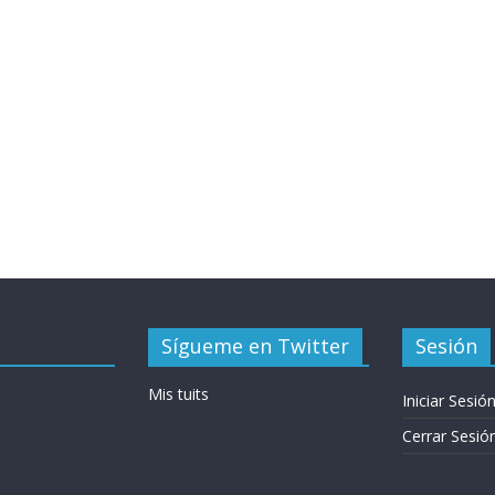
Sígueme en Twitter
Sesión
Mis tuits
Iniciar Sesió
Cerrar Sesió