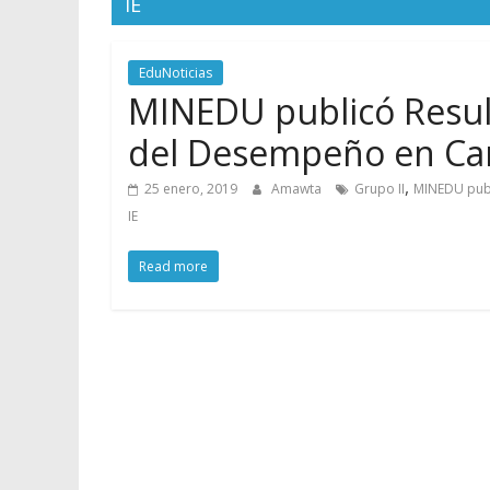
IE
EduNoticias
MINEDU publicó Result
del Desempeño en Carg
,
25 enero, 2019
Amawta
Grupo II
MINEDU publ
IE
Read more