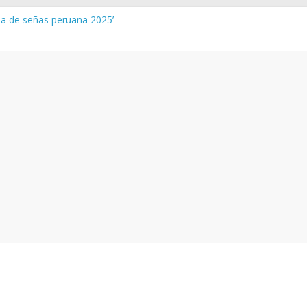
gua de señas peruana 2025’
a y vocabulario del Quechua Norteño
NEDU – Aprueban padrones de los Institutos y Escuelas de Educaci
NEDU – Disponen la aplicación de instrumentos a directivos que n
de la evaluación del desempeño de Directivos de IIEE 2024