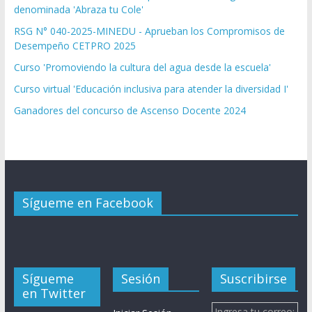
denominada 'Abraza tu Cole'
RSG N° 040-2025-MINEDU - Aprueban los Compromisos de
Desempeño CETPRO 2025
Curso 'Promoviendo la cultura del agua desde la escuela'
Curso virtual 'Educación inclusiva para atender la diversidad I'
Ganadores del concurso de Ascenso Docente 2024
Sígueme en Facebook
Sígueme
Sesión
Suscribirse
en Twitter
Ingresa tu correo: