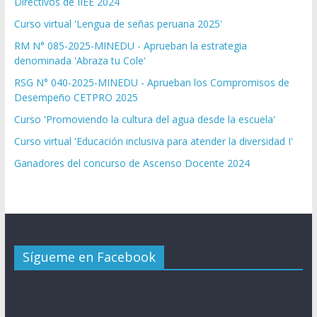
Directivos de IIEE 2024
Curso virtual 'Lengua de señas peruana 2025'
RM N° 085-2025-MINEDU - Aprueban la estrategia
denominada 'Abraza tu Cole'
RSG N° 040-2025-MINEDU - Aprueban los Compromisos de
Desempeño CETPRO 2025
Curso 'Promoviendo la cultura del agua desde la escuela'
Curso virtual 'Educación inclusiva para atender la diversidad I'
Ganadores del concurso de Ascenso Docente 2024
Sígueme en Facebook