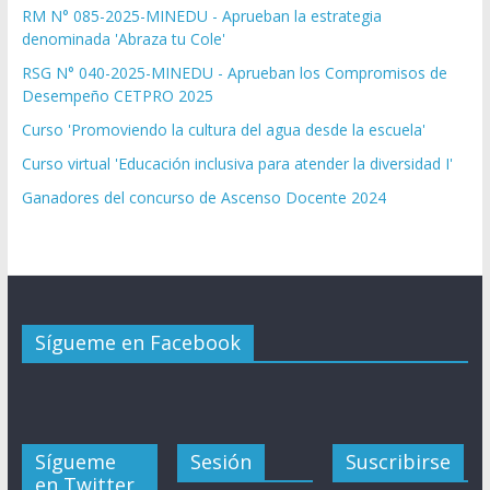
RM N° 085-2025-MINEDU - Aprueban la estrategia
denominada 'Abraza tu Cole'
RSG N° 040-2025-MINEDU - Aprueban los Compromisos de
Desempeño CETPRO 2025
Curso 'Promoviendo la cultura del agua desde la escuela'
Curso virtual 'Educación inclusiva para atender la diversidad I'
Ganadores del concurso de Ascenso Docente 2024
Sígueme en Facebook
Sígueme
Sesión
Suscribirse
en Twitter