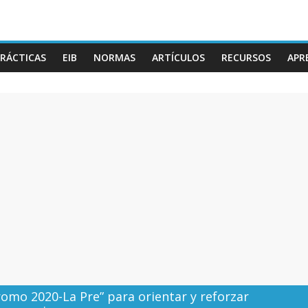
RÁCTICAS
EIB
NORMAS
ARTÍCULOS
RECURSOS
APR
omo 2020-La Pre” para orientar y reforzar