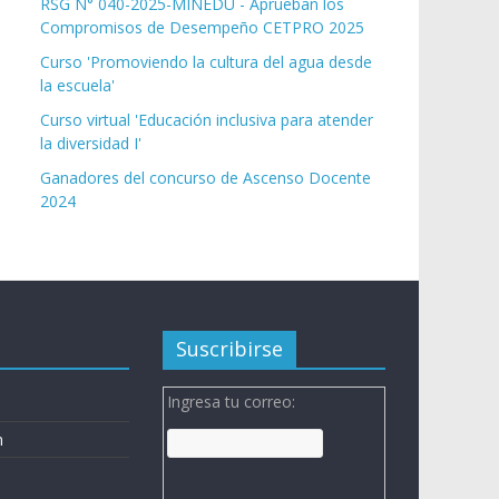
RSG N° 040-2025-MINEDU - Aprueban los
Compromisos de Desempeño CETPRO 2025
Curso 'Promoviendo la cultura del agua desde
la escuela'
Curso virtual 'Educación inclusiva para atender
la diversidad I'
Ganadores del concurso de Ascenso Docente
2024
Suscribirse
Ingresa tu correo:
n
n