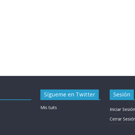
Sígueme en Twitter
Sesión
Mis tuits
Iniciar Sesió
Cerrar Sesió