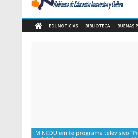
Amawta
Hablemos
de
EDUNOTICIAS
BIBLIOTECA
BUENAS P
Educación,
Innovación
y
Cultura
MINEDU emite programa televisivo “Pr