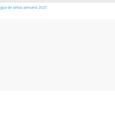
engua de señas peruana 2025’
tura y vocabulario del Quechua Norteño
-MINEDU – Aprueban padrones de los Institutos y Escuelas de Educ
-MINEDU – Disponen la aplicación de instrumentos a directivos qu
es de la evaluación del desempeño de Directivos de IIEE 2024