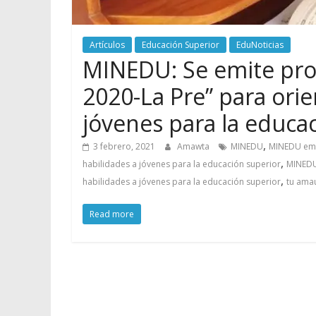
Artículos
Educación Superior
EduNoticias
MINEDU: Se emite pro
2020-La Pre” para orie
jóvenes para la educa
,
3 febrero, 2021
Amawta
MINEDU
MINEDU emit
,
habilidades a jóvenes para la educación superior
MINEDU:
,
habilidades a jóvenes para la educación superior
tu ama
Read more