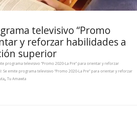
grama televisivo “Promo
ntar y reforzar habilidades a
ción superior
e programa televisivo “Promo 2020-La Pre” para orientar y reforzar
 Se emite programa televisivo “Promo 2020-La Pre” para orientar y reforzar
,
uta
Tu Amawta