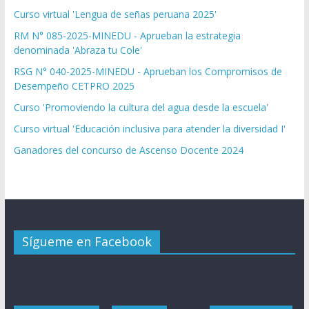
Curso virtual 'Lengua de señas peruana 2025'
RM N° 085-2025-MINEDU - Aprueban la estrategia
denominada 'Abraza tu Cole'
RSG N° 040-2025-MINEDU - Aprueban los Compromisos de
Desempeño CETPRO 2025
Curso 'Promoviendo la cultura del agua desde la escuela'
Curso virtual 'Educación inclusiva para atender la diversidad I'
Ganadores del concurso de Ascenso Docente 2024
Sígueme en Facebook