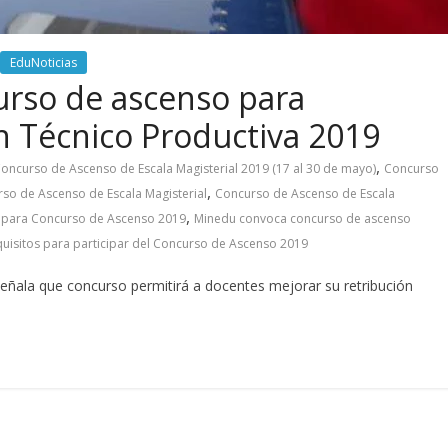
EduNoticias
rso de ascenso para
n Técnico Productiva 2019
,
 Concurso de Ascenso de Escala Magisterial 2019 (17 al 30 de mayo)
Concurso
,
so de Ascenso de Escala Magisterial
Concurso de Ascenso de Escala
,
n para Concurso de Ascenso 2019
Minedu convoca concurso de ascenso
uisitos para participar del Concurso de Ascenso 2019
 señala que concurso permitirá a docentes mejorar su retribución