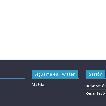
Sígueme en Twitter
Sesión
Mis tuits
Iniciar Sesió
Cerrar Sesió