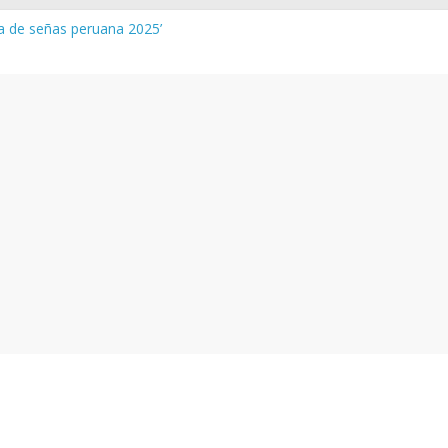
de la evaluación del desempeño de Directivos de IIEE 2024
ua de señas peruana 2025’
 y vocabulario del Quechua Norteño
NEDU – Aprueban padrones de los Institutos y Escuelas de Educaci
NEDU – Disponen la aplicación de instrumentos a directivos que n