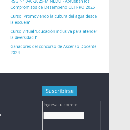
RSG N° 040-2025-MINEDU - Aprueban los
Compromisos de Desempeño CETPRO 2025
Curso 'Promoviendo la cultura del agua desde
la escuela'
Curso virtual 'Educación inclusiva para atender
la diversidad I'
Ganadores del concurso de Ascenso Docente
2024
Suscribirse
Ingresa tu correo:
n
n