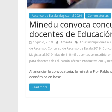
Ascenso de Escala Magisterial 2024
Convocatorias
Minedu convoca concu
docentes de Educació
16 junio, 2019
Amawta
Aquí: Inscripciones al
,
,
de Ascenso
Concurso de Ascenso de Escala 2019
Concur
,
Magisterial 2019
Más de 110 mil docentes se inscribiero
,
para docentes de Educación Técnico Productiva 2019
Req
Al anunciar la convocatoria, la ministra Flor Pablo
económica en base
Read more