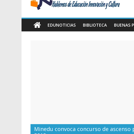
Amawta
Hablemos
de
EDUNOTICIAS
BIBLIOTECA
BUENAS P
Educación,
Innovación
y
Cultura
Minedu convoca concurso de ascenso p