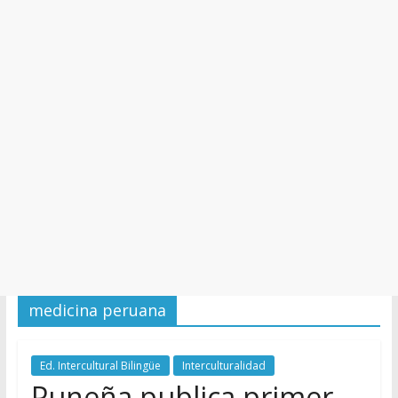
y
Cultura
medicina peruana
Ed. Intercultural Bilingüe
Interculturalidad
Puneña publica primer