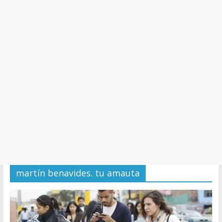
y
Cultura
martín benavides. tu amauta