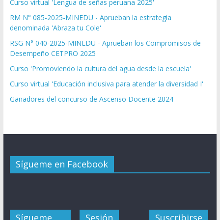
Curso virtual 'Lengua de señas peruana 2025'
RM N° 085-2025-MINEDU - Aprueban la estrategia
denominada 'Abraza tu Cole'
RSG N° 040-2025-MINEDU - Aprueban los Compromisos de
Desempeño CETPRO 2025
Curso 'Promoviendo la cultura del agua desde la escuela'
Curso virtual 'Educación inclusiva para atender la diversidad I'
Ganadores del concurso de Ascenso Docente 2024
Sígueme en Facebook
Sígueme
Sesión
Suscribirse