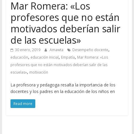
Mar Romera: «Los
profesores que no están
motivados deberían salir
de las escuelas»
,
30 enero, 2019
Amawta
Desempeño docente
,
,
,
educación
educación inicial
Empatía
Mar Romera: «Los
profesores que no están motivados deberían salir de las
,
escuelas»
motivación
La profesora y pedagoga resalta la importancia de los
docentes y los padres en la educación de los niños en
Read more