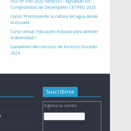
RSG N° 040-2025-MINEDU - Aprueban los
Compromisos de Desempeño CETPRO 2025
Curso 'Promoviendo la cultura del agua desde
la escuela'
Curso virtual 'Educación inclusiva para atender
la diversidad I'
Ganadores del concurso de Ascenso Docente
2024
Suscribirse
Ingresa tu correo:
n
n