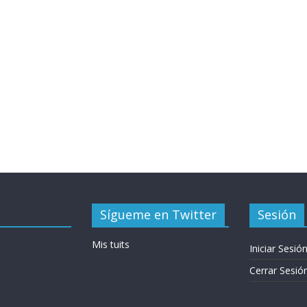
Sígueme en Twitter
Sesión
Mis tuits
Iniciar Sesió
Cerrar Sesió