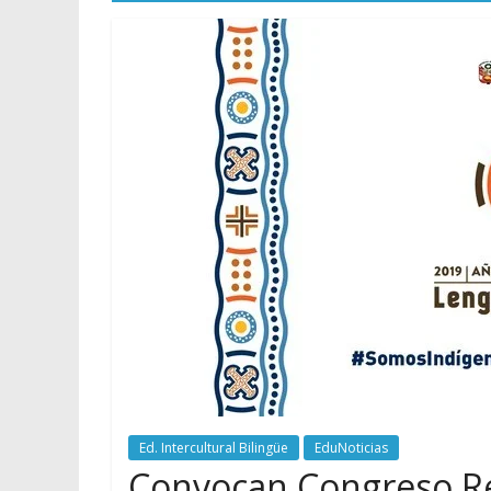
Ed. Intercultural Bilingüe
EduNoticias
Convocan Congreso Re