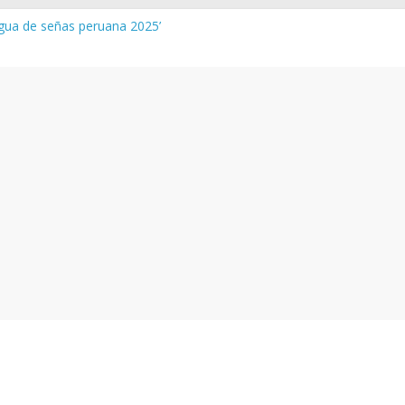
ngua de señas peruana 2025’
ura y vocabulario del Quechua Norteño
MINEDU – Aprueban padrones de los Institutos y Escuelas de Educa
MINEDU – Disponen la aplicación de instrumentos a directivos que
s de la evaluación del desempeño de Directivos de IIEE 2024