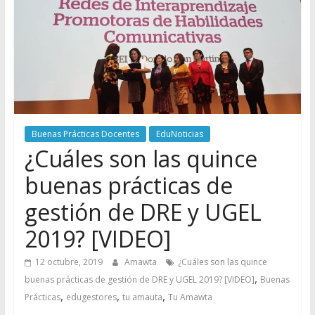
Buenas Prácticas Docentes
EduNoticias
¿Cuáles son las quince
buenas prácticas de
gestión de DRE y UGEL
2019? [VIDEO]
12 octubre, 2019
Amawta
¿Cuáles son las quince
,
buenas prácticas de gestión de DRE y UGEL 2019? [VIDEO]
Buenas
,
,
,
Prácticas
edugestores
tu amauta
Tu Amawta