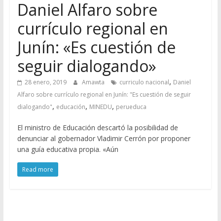
Daniel Alfaro sobre
currículo regional en
Junín: «Es cuestión de
seguir dialogando»
,
28 enero, 2019
Amawta
curriculo nacional
Daniel
Alfaro sobre currículo regional en Junín: "Es cuestión de seguir
,
,
,
dialogando"
educación
MINEDU
perueduca
El ministro de Educación descartó la posibilidad de
denunciar al gobernador Vladimir Cerrón por proponer
una guía educativa propia. «Aún
Read more