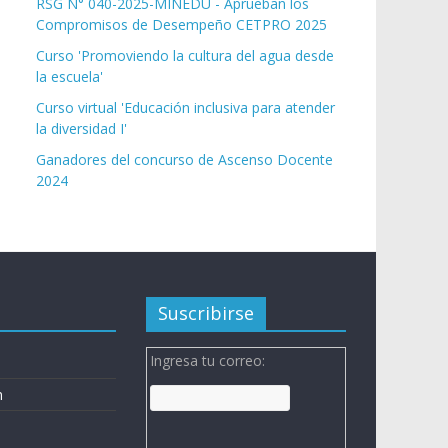
RSG N° 040-2025-MINEDU - Aprueban los
Compromisos de Desempeño CETPRO 2025
Curso 'Promoviendo la cultura del agua desde
la escuela'
Curso virtual 'Educación inclusiva para atender
la diversidad I'
Ganadores del concurso de Ascenso Docente
2024
Suscribirse
Ingresa tu correo:
n
n