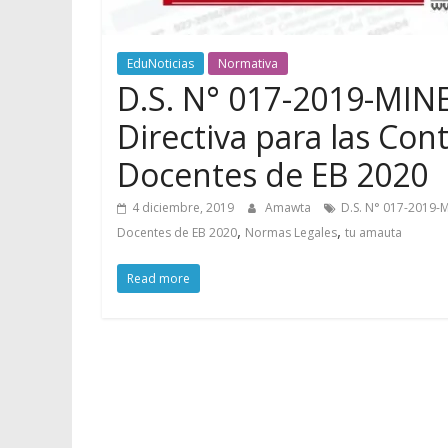
EduNoticias
Normativa
D.S. N° 017-2019-MIN
Directiva para las Co
Docentes de EB 2020
4 diciembre, 2019
Amawta
D.S. N° 017-2019-
,
,
Docentes de EB 2020
Normas Legales
tu amauta
Read more