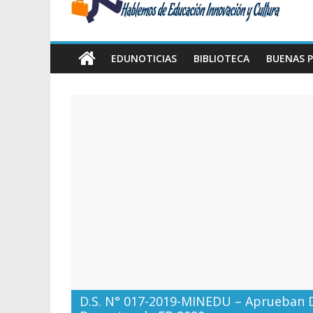
Amawta
Hablemos
de
EDUNOTICIAS
BIBLIOTECA
BUENAS P
Educación,
Innovación
y
Cultura
D.S. N° 017-2019-MINEDU – Aprueban D