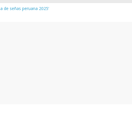
gua de señas peruana 2025’
a y vocabulario del Quechua Norteño
NEDU – Aprueban padrones de los Institutos y Escuelas de Educaci
NEDU – Disponen la aplicación de instrumentos a directivos que n
de la evaluación del desempeño de Directivos de IIEE 2024