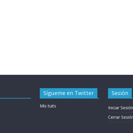
Sígueme en Twitter
Sesión
Mis tuits
Iniciar Sesió
Cerrar Sesió