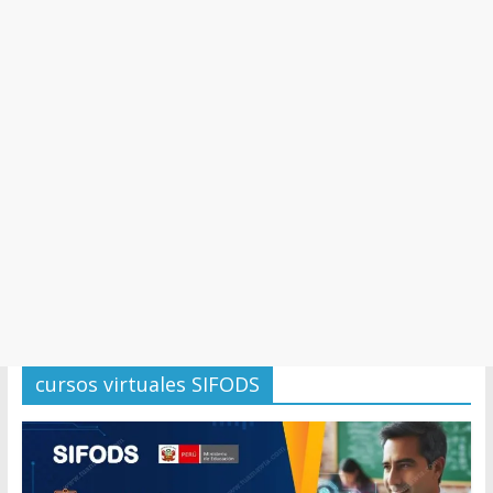
y
Cultura
cursos virtuales SIFODS