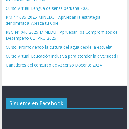
Curso virtual 'Lengua de señas peruana 2025'
RM N° 085-2025-MINEDU - Aprueban la estrategia
denominada 'Abraza tu Cole'
RSG N° 040-2025-MINEDU - Aprueban los Compromisos de
Desempeño CETPRO 2025
Curso 'Promoviendo la cultura del agua desde la escuela'
Curso virtual 'Educación inclusiva para atender la diversidad I'
Ganadores del concurso de Ascenso Docente 2024
Sígueme en Facebook