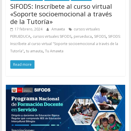
SIFODS: Inscríbete al curso virtual
«Soporte socioemocional a través
de la Tutoría»
17 febrero, 2024
Amawta
cursos virtuales
,
,
,
,
PERUEDUCA
cursos virtuales SIFODS
perueduca
SIFODS
SIFODS:
Inscríbete al curso virtual "Soporte socioemocional a través de la
,
,
Tutoría"
tu amauta
Tu Amawta
Read more