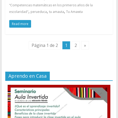
“Competencias matemáticas en los primeros años de la
,
,
,
escolaridad"
perueduca
tu amauta
Tu Amawta
Read more
Página 1 de 2
1
2
»
Aprendo en Casa