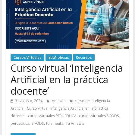
Cursos Virtuales
EduNoticias
Recursos
Curso virtual ‘Inteligencia
Artificial en la práctica
docente’
31 agosto, 2024
Amawta
curso de Inteligencia
,
Artificial
Curso virtual 'Inteligencia Artificial en la práctica
,
,
,
docente'
cursos virtuales PERUEDUCA
cursos virtuales SIFODS
,
,
,
perueduca
SIFODS
tu amauta
Tu Amawta