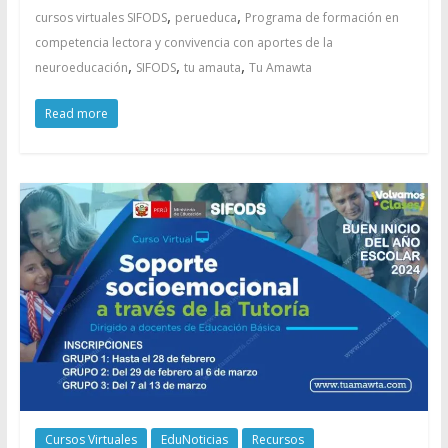
,
,
cursos virtuales SIFODS
perueduca
Programa de formación en
competencia lectora y convivencia con aportes de la
,
,
,
neuroeducación
SIFODS
tu amauta
Tu Amawta
Read more
Cursos Virtuales
EduNoticias
Recursos