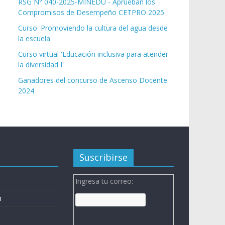
RSG N° 040-2025-MINEDU - Aprueban los
Compromisos de Desempeño CETPRO 2025
Curso 'Promoviendo la cultura del agua desde
la escuela'
Curso virtual 'Educación inclusiva para atender
la diversidad I'
Ganadores del concurso de Ascenso Docente
2024
Suscribirse
Ingresa tu correo:
n
n