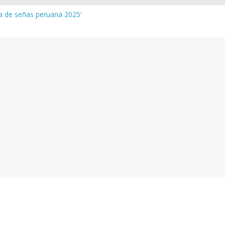
ua de señas peruana 2025’
 y vocabulario del Quechua Norteño
NEDU – Aprueban padrones de los Institutos y Escuelas de Educaci
NEDU – Disponen la aplicación de instrumentos a directivos que n
de la evaluación del desempeño de Directivos de IIEE 2024