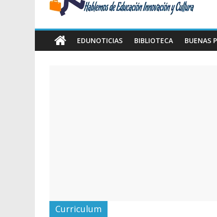
Amawta
Hablemos
de
EDUNOTICIAS
BIBLIOTECA
BUENAS P
Educación,
Innovación
y
Cultura
Curriculum