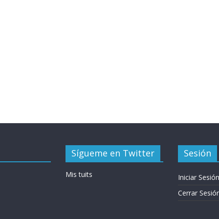
Sígueme en Twitter
Sesión
Mis tuits
Iniciar Sesió
Cerrar Sesió