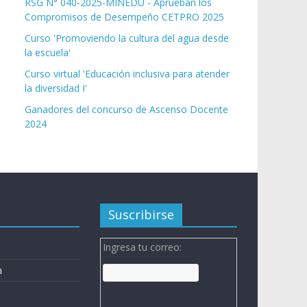
RSG N° 040-2025-MINEDU - Aprueban los
Compromisos de Desempeño CETPRO 2025
Curso 'Promoviendo la cultura del agua desde
la escuela'
Curso virtual 'Educación inclusiva para atender
la diversidad I'
Ganadores del concurso de Ascenso Docente
2024
Suscribirse
Ingresa tu correo:
n
n