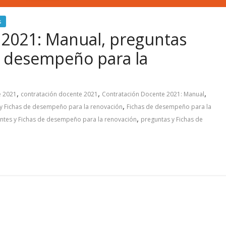
s
 2021: Manual, preguntas
e desempeño para la
,
,
,
e 2021
contratación docente 2021
Contratación Docente 2021: Manual
,
 y Fichas de desempeño para la renovación
Fichas de desempeño para la
,
ntes y Fichas de desempeño para la renovación
preguntas y Fichas de