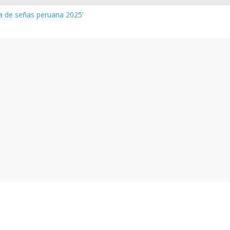
ua de señas peruana 2025’
 y vocabulario del Quechua Norteño
NEDU – Aprueban padrones de los Institutos y Escuelas de Educaci
NEDU – Disponen la aplicación de instrumentos a directivos que n
de la evaluación del desempeño de Directivos de IIEE 2024