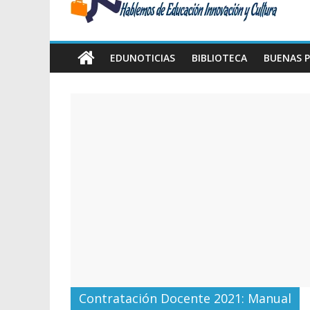
Amawta
Hablemos
de
EDUNOTICIAS
BIBLIOTECA
BUENAS P
Educación,
Innovación
y
Cultura
Contratación Docente 2021: Manual