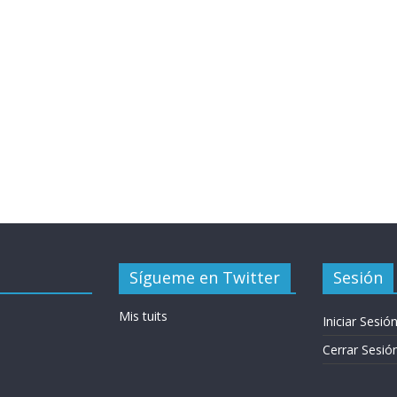
Sígueme en Twitter
Sesión
Mis tuits
Iniciar Sesió
Cerrar Sesió