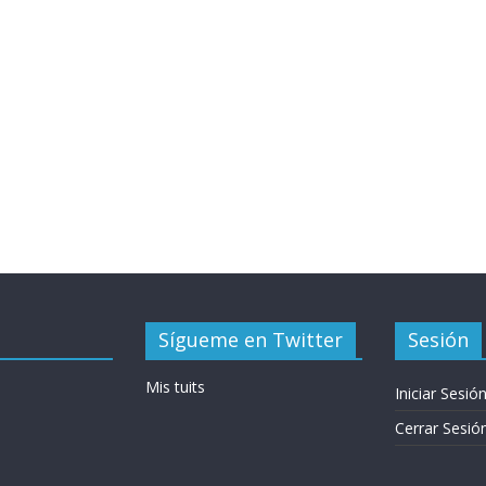
Sígueme en Twitter
Sesión
Mis tuits
Iniciar Sesió
Cerrar Sesió