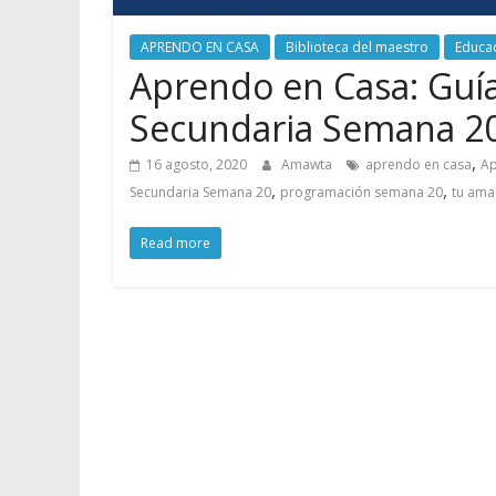
APRENDO EN CASA
Biblioteca del maestro
Educa
Aprendo en Casa: Guías
Secundaria Semana 2
,
16 agosto, 2020
Amawta
aprendo en casa
Ap
,
,
Secundaria Semana 20
programación semana 20
tu ama
Read more