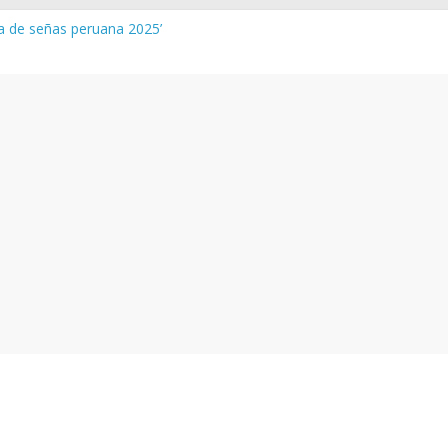
ua de señas peruana 2025’
 y vocabulario del Quechua Norteño
NEDU – Aprueban padrones de los Institutos y Escuelas de Educaci
NEDU – Disponen la aplicación de instrumentos a directivos que n
de la evaluación del desempeño de Directivos de IIEE 2024