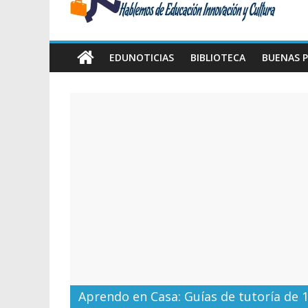
Amawta
Hablemos
de
EDUNOTICIAS
BIBLIOTECA
BUENAS P
Educación,
Innovación
y
Cultura
Aprendo en Casa: Guías de tutoría de 