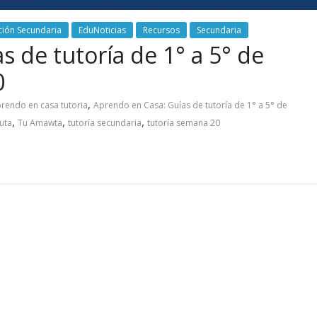
ción Secundaria
EduNoticias
Recursos
Secundaria
 de tutoría de 1° a 5° de
0
,
rendo en casa tutoria
Aprendo en Casa: Guías de tutoría de 1° a 5° de
,
,
,
uta
Tu Amawta
tutoría secundaria
tutoría semana 20