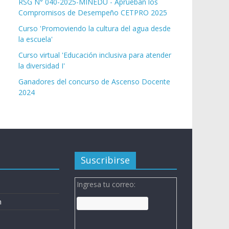
RSG N° 040-2025-MINEDU - Aprueban los
Compromisos de Desempeño CETPRO 2025
Curso 'Promoviendo la cultura del agua desde
la escuela'
Curso virtual 'Educación inclusiva para atender
la diversidad I'
Ganadores del concurso de Ascenso Docente
2024
Suscribirse
Ingresa tu correo:
n
n