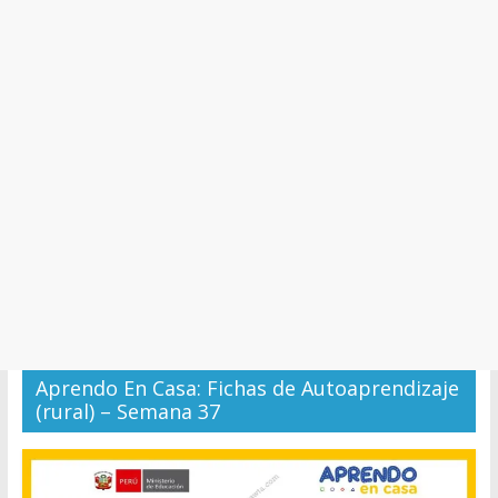
y
Cultura
Aprendo En Casa: Fichas de Autoaprendizaje
(rural) – Semana 37