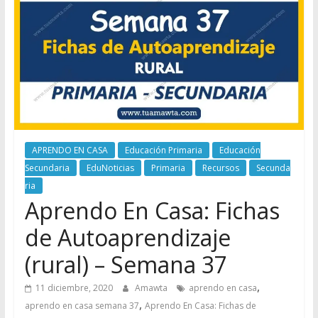
APRENDO EN CASA
Educación Primaria
Educación
Secundaria
EduNoticias
Primaria
Recursos
Secunda
ria
Aprendo En Casa: Fichas
de Autoaprendizaje
(rural) – Semana 37
,
11 diciembre, 2020
Amawta
aprendo en casa
,
aprendo en casa semana 37
Aprendo En Casa: Fichas de