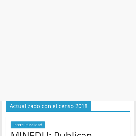
y
Cultura
Actualizado con el censo 2018
Interculturalidad
MINEDU: Publican