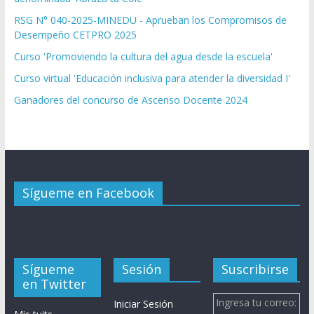
RSG N° 040-2025-MINEDU - Aprueban los Compromisos de
Desempeño CETPRO 2025
Curso 'Promoviendo la cultura del agua desde la escuela'
Curso virtual 'Educación inclusiva para atender la diversidad I'
Ganadores del concurso de Ascenso Docente 2024
Sígueme en Facebook
Sígueme
Sesión
Suscribirse
en Twitter
Ingresa tu correo:
Iniciar Sesión