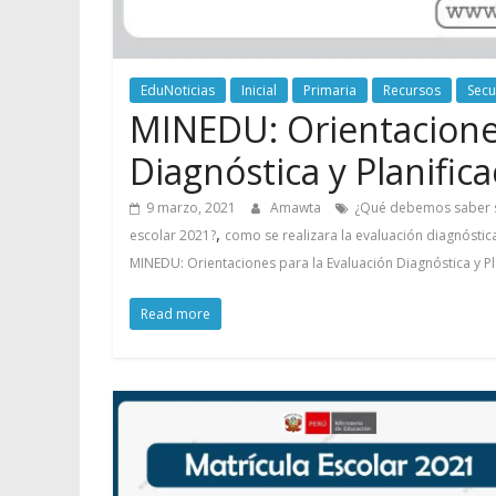
EduNoticias
Inicial
Primaria
Recursos
Secu
MINEDU: Orientaciones
Diagnóstica y Planifica
9 marzo, 2021
Amawta
¿Qué debemos saber sob
,
escolar 2021?
como se realizara la evaluación diagnóstic
MINEDU: Orientaciones para la Evaluación Diagnóstica y Pla
Read more