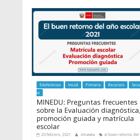
EduNoticias
Inicial
Primaria
Recursos
Sec
ia
MINEDU: Preguntas frecuentes
sobre la Evaluación diagnóstica
promoción guiada y matrícula
escolar
20 febrero, 2021
Amawta
el buen retorno del