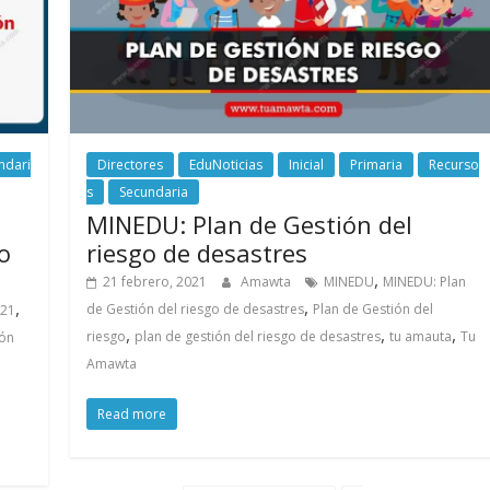
ndari
Directores
EduNoticias
Inicial
Primaria
Recurso
s
Secundaria
MINEDU: Plan de Gestión del
o
riesgo de desastres
,
21 febrero, 2021
Amawta
MINEDU
MINEDU: Plan
,
,
de Gestión del riesgo de desastres
Plan de Gestión del
021
,
,
,
riesgo
plan de gestión del riesgo de desastres
tu amauta
Tu
ión
Amawta
Read more