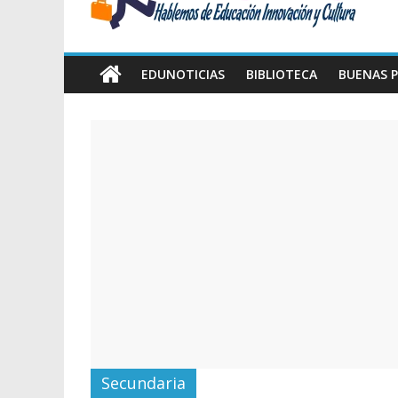
Amawta
Hablemos
de
EDUNOTICIAS
BIBLIOTECA
BUENAS P
Educación,
Innovación
y
Cultura
Secundaria