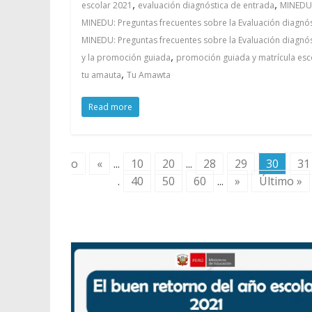
,
,
escolar 2021
evaluación diagnóstica de entrada
MINEDU
MINEDU: Preguntas frecuentes sobre la Evaluación diagnós
MINEDU: Preguntas frecuentes sobre la Evaluación diagnós
,
y la promoción guiada
promoción guiada y matrícula esc
,
tu amauta
Tu Amawta
Read more
o
«
...
10
20
...
28
29
30
31
.
40
50
60
...
»
Último »