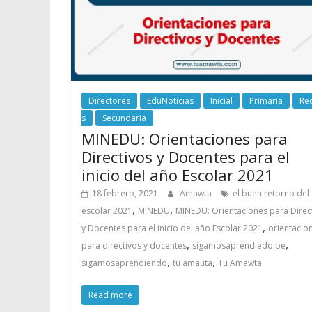
Directores
EduNoticias
Inicial
Primaria
Re
s
Secundaria
MINEDU: Orientaciones para
Directivos y Docentes para el
inicio del año Escolar 2021
18 febrero, 2021
Amawta
el buen retorno del
,
,
escolar 2021
MINEDU
MINEDU: Orientaciones para Direc
,
y Docentes para el inicio del año Escolar 2021
orientacio
,
,
para directivos y docentes
sigamosaprendiedo.pe
,
,
sigamosaprendiendo
tu amauta
Tu Amawta
Read more