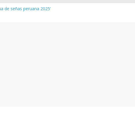
gua de señas peruana 2025’
a y vocabulario del Quechua Norteño
INEDU – Aprueban padrones de los Institutos y Escuelas de Educaci
INEDU – Disponen la aplicación de instrumentos a directivos que n
 de la evaluación del desempeño de Directivos de IIEE 2024