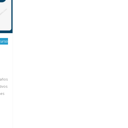
curso
 años
tivos
nes