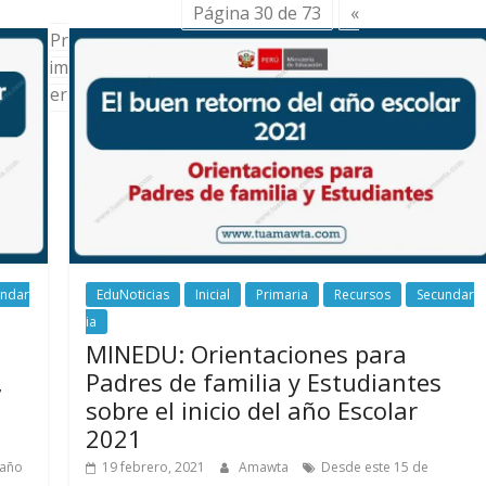
Página 30 de 73
«
Pr
im
er
undar
EduNoticias
Inicial
Primaria
Recursos
Secundar
ia
MINEDU: Orientaciones para
,
Padres de familia y Estudiantes
sobre el inicio del año Escolar
2021
 año
19 febrero, 2021
Amawta
Desde este 15 de