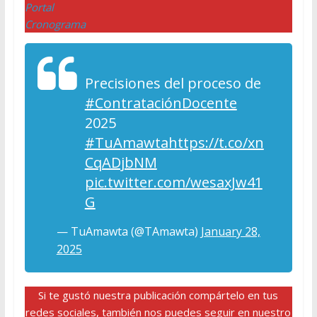
Portal
Cronograma
Precisiones del proceso de
#ContrataciónDocente
2025
#TuAmawta
https://t.co/xn
CqADjbNM
pic.twitter.com/wesaxJw41
G
— TuAmawta (@TAmawta)
January 28,
2025
Si te gustó nuestra publicación compártelo en tus
redes sociales, también nos puedes seguir en nuestro