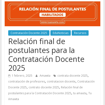
Contratación Docente 2025
EduNoticias
Recursos
Relación final de
postulantes para la
Contratación Docente
2025
,
1 febrero, 2025
Amawta
contrata docente 2025
,
,
contratación de profesores
contratacion docente
Contratación
,
,
Docente 2025
contrato docente 2025
Relación final de
,
,
postulantes para la Contratación Docente 2025
tu amauta
Tu
Amawta