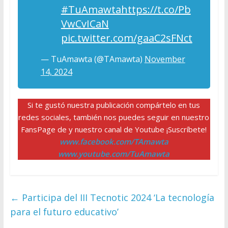
#TuAmawta
https://t.co/Pb
VwCvICaN
pic.twitter.com/gaaC2sFNct
— TuAmawta (@TAmawta)
November
14, 2024
Si te gustó nuestra publicación compártelo en tus
redes sociales, también nos puedes seguir en nuestro
FansPage de y nuestro canal de Youtube ¡Suscríbete!
www.facebook.com/TAmawta
www.youtube.com/TuAmawta
←
Participa del III Tecnotic 2024 ‘La tecnología
para el futuro educativo’