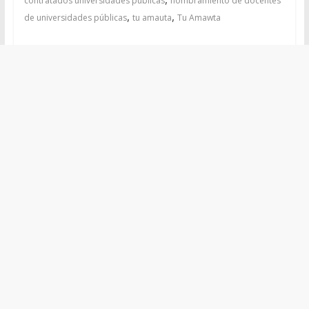
contratados universidades públicas
nombramiento de docentes
,
,
de universidades públicas
tu amauta
Tu Amawta