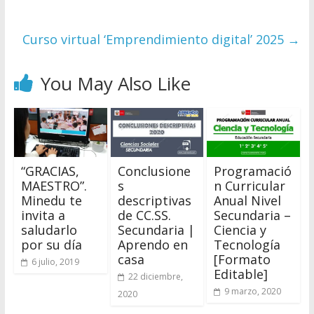
Curso virtual ‘Emprendimiento digital’ 2025
→
You May Also Like
“GRACIAS,
Conclusione
Programació
MAESTRO”.
s
n Curricular
Minedu te
descriptivas
Anual Nivel
invita a
de CC.SS.
Secundaria –
saludarlo
Secundaria |
Ciencia y
por su día
Aprendo en
Tecnología
casa
[Formato
6 julio, 2019
Editable]
22 diciembre,
9 marzo, 2020
2020