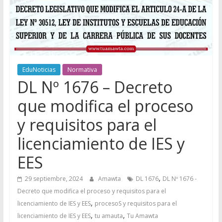
EduNoticias
Normativa
DL Nº 1676 – Decreto
que modifica el proceso
y requisitos para el
licenciamiento de IES y
EES
,
29 septiembre, 2024
Amawta
DL 1676
DL Nº 1676 -
Decreto que modifica el proceso y requisitos para el
,
licenciamiento de IES y EES
procesoS y requisitos para el
,
,
licenciamiento de IES y EES
tu amauta
Tu Amawta