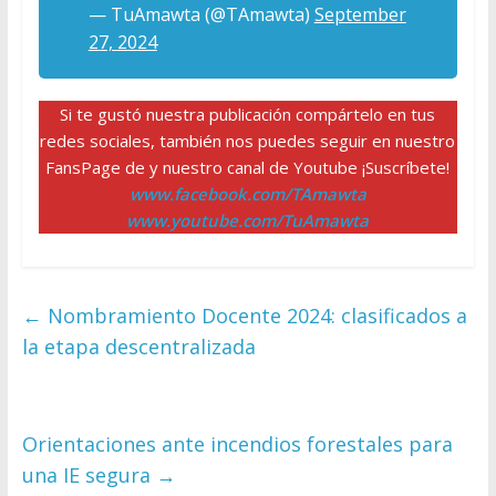
— TuAmawta (@TAmawta)
September
27, 2024
Si te gustó nuestra publicación compártelo en tus
redes sociales, también nos puedes seguir en nuestro
FansPage de y nuestro canal de Youtube ¡Suscríbete!
www.facebook.com/TAmawta
www.youtube.com/TuAmawta
←
Nombramiento Docente 2024: clasificados a
la etapa descentralizada
Orientaciones ante incendios forestales para
una IE segura
→